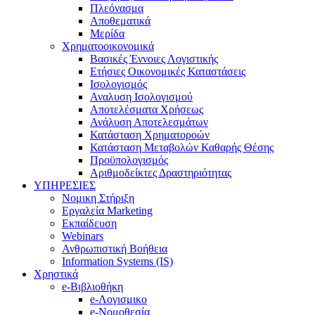
Πλεόνασμα
Αποθεματικά
Μερίδα
Χρηματοοικονομικά
Βασικές Έννοιες Λογιστικής
Ετήσιες Οικονομικές Καταστάσεις
Ισολογισμός
Αναλυση Ισολογισμού
Αποτελέσματα Χρήσεως
Ανάλυση Αποτελεσμάτων
Κατάσταση Χρηματοροών
Κατάσταση Μεταβολών Καθαρής Θέσης
Προϋπολογισμός
Αριθμοδείκτες Δραστηριότητας
ΥΠΗΡΕΣΙΕΣ
Νομικη Στήριξη
Εργαλεία Marketing
Εκπαίδευση
Webinars
Ανθρωπιστική Βοήθεια
Information Systems (IS)
Χρηστικά
e-Βιβλιοθήκη
e-Λογισμικο
e-Νομοθεσία