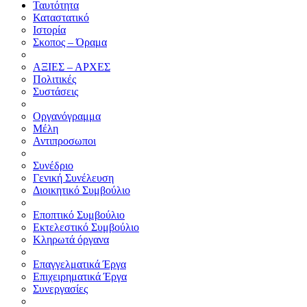
Ταυτότητα
Καταστατικό
Ιστορία
Σκοπος – Όραμα
ΑΞΙΕΣ – ΑΡΧΕΣ
Πολιτικές
Συστάσεις
Οργανόγραμμα
Μέλη
Αντιπροσωποι
Συνέδριο
Γενική Συνέλευση
Διοικητικό Συμβούλιο
Εποπτικό Συμβούλιο
Εκτελεστικό Συμβούλιο
Κληρωτά όργανα
Επαγγελματικά Έργα
Επιχειρηματικά Έργα
Συνεργασίες