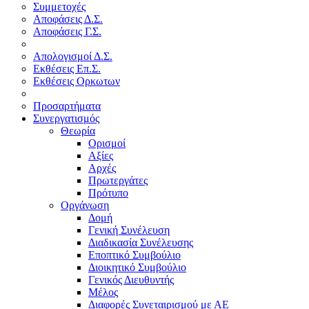
Συμμετοχές
Αποφάσεις Δ.Σ.
Αποφάσεις Γ.Σ.
Απολογισμοί Δ.Σ.
Εκθέσεις Επ.Σ.
Εκθέσεις Ορκωτων
Προσαρτήματα
Συνεργατισμός
Θεωρία
Ορισμοί
Αξίες
Αρχές
Πρωτεργάτες
Πρότυπο
Οργάνωση
Δομή
Γενική Συνέλευση
Διαδικασία Συνέλευσης
Εποπτικό Συμβούλιο
Διοικητικό Συμβούλιο
Γενικός Διευθυντής
Μέλος
Διαφορές Συνεταιρισμού με ΑΕ