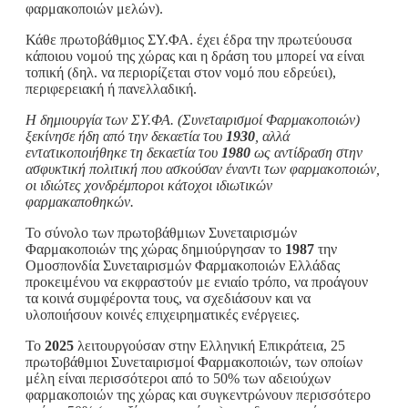
φαρμακοποιών μελών).
Κάθε πρωτοβάθμιος ΣΥ.ΦΑ. έχει έδρα την πρωτεύουσα
κάποιου νομού της χώρας και η δράση του μπορεί να είναι
τοπική (δηλ. να περιορίζεται στον νομό που εδρεύει),
περιφερειακή ή πανελλαδική.
Η δημιουργία των ΣΥ.ΦΑ. (Συνεταιρισμοί Φαρμακοποιών)
ξεκίνησε ήδη από την δεκαετία του
1930
, αλλά
εντατικοποιήθηκε τη δεκαετία του
1980
ως αντίδραση στην
ασφυκτική πολιτική που ασκούσαν έναντι των φαρμακοποιών,
οι ιδιώτες χονδρέμποροι κάτοχοι ιδιωτικών
φαρμακαποθηκών.
Το σύνολο των πρωτοβάθμιων Συνεταιρισμών
Φαρμακοποιών της χώρας δημιούργησαν το
1987
την
Ομοσπονδία Συνεταιρισμών Φαρμακοποιών Ελλάδας
προκειμένου να εκφραστούν με ενιαίο τρόπο, να προάγουν
τα κοινά συμφέροντα τους, να σχεδιάσουν και να
υλοποιήσουν κοινές επιχειρηματικές ενέργειες.
Το
2025
λειτουργούσαν στην Ελληνική Επικράτεια, 25
πρωτοβάθμιοι Συνεταιρισμοί Φαρμακοποιών, των οποίων
μέλη είναι περισσότεροι από το 50% των αδειούχων
φαρμακοποιών της χώρας και συγκεντρώνουν περισσότερο