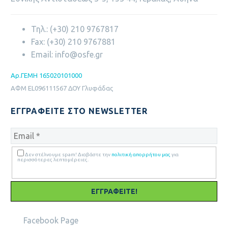
ΚΛΗΡΩΤΆ ΌΡΓΑΝΑ
Τηλ.: (+30) 210 9767817
Fax: (+30) 210 9767881
ΕΠΑΓΓΕΛΜΑΤΙΚΆ ΈΡΓΑ
Email: info@osfe.gr
Aρ.ΓΕΜΗ 165020101000
ΑΦΜ
EL
096111567 ΔΟΥ Γλυφάδας
ΕΠΙΧΕΙΡΗΜΑΤΙΚΆ ΈΡΓΑ
ΕΓΓΡΑΦΕΊΤΕ ΣΤΟ NEWSLETTER
ΣΥΝΕΡΓΑΣΊΕΣ
Δεν στέλνουμε spam! Διαβάστε την
πολιτική απορρήτου μας
για
περισσότερες λεπτομέρειες.
ΣΥΜΜΕΤΟΧΈΣ
ΑΠΟΦΆΣΕΙΣ Δ.Σ.
Facebook Page