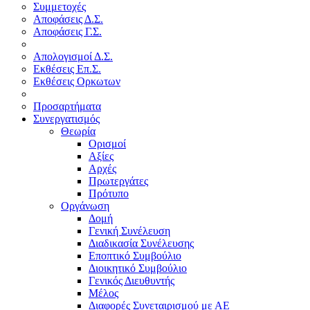
Συμμετοχές
Αποφάσεις Δ.Σ.
Αποφάσεις Γ.Σ.
Απολογισμοί Δ.Σ.
Εκθέσεις Επ.Σ.
Εκθέσεις Ορκωτων
Προσαρτήματα
Συνεργατισμός
Θεωρία
Ορισμοί
Αξίες
Αρχές
Πρωτεργάτες
Πρότυπο
Οργάνωση
Δομή
Γενική Συνέλευση
Διαδικασία Συνέλευσης
Εποπτικό Συμβούλιο
Διοικητικό Συμβούλιο
Γενικός Διευθυντής
Μέλος
Διαφορές Συνεταιρισμού με ΑΕ