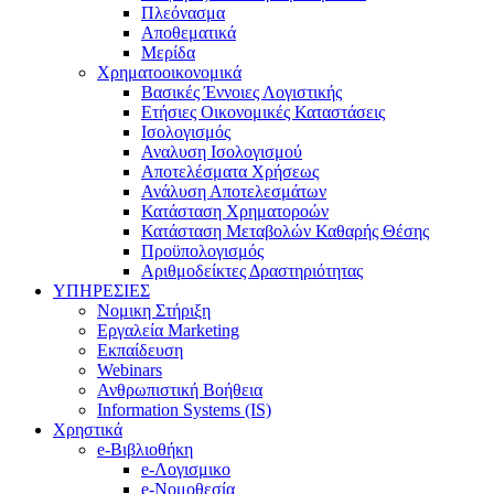
Πλεόνασμα
Αποθεματικά
Μερίδα
Χρηματοοικονομικά
Βασικές Έννοιες Λογιστικής
Ετήσιες Οικονομικές Καταστάσεις
Ισολογισμός
Αναλυση Ισολογισμού
Αποτελέσματα Χρήσεως
Ανάλυση Αποτελεσμάτων
Κατάσταση Χρηματοροών
Κατάσταση Μεταβολών Καθαρής Θέσης
Προϋπολογισμός
Αριθμοδείκτες Δραστηριότητας
ΥΠΗΡΕΣΙΕΣ
Νομικη Στήριξη
Εργαλεία Marketing
Εκπαίδευση
Webinars
Ανθρωπιστική Βοήθεια
Information Systems (IS)
Χρηστικά
e-Βιβλιοθήκη
e-Λογισμικο
e-Νομοθεσία