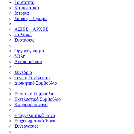
Ταυτότητα
Καταστατικό
Ιστορία
Σκοπος – Όραμα
ΑΞΙΕΣ – ΑΡΧΕΣ
Πολιτικές
Συστάσεις
Οργανόγραμμα
Μέλη
Αντιπροσωποι
Συνέδριο
Γενική Συνέλευση
Διοικητικό Συμβούλιο
Εποπτικό Συμβούλιο
Εκτελεστικό Συμβούλιο
Κληρωτά όργανα
Επαγγελματικά Έργα
Επιχειρηματικά Έργα
Συνεργασίες