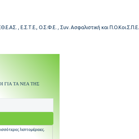
ΑΣ. , Ε.Σ.Τ.Ε., Ο.Σ.Φ.Ε. , Συν. Ασφαλιστική και Π.Ο.Κοι.Σ.Π.
 ΓΙΑ ΤΑ ΝΕΑ ΤΗΣ
ισσότερες λεπτομέρειες.