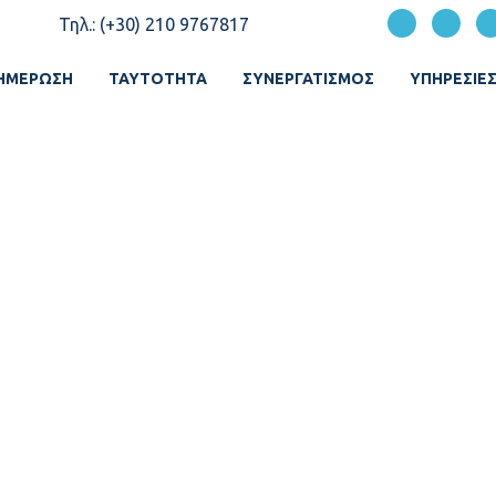
Τηλ.: (+30) 210 9767817
ΗΜΈΡΩΣΗ
ΤΑΥΤΌΤΗΤΑ
ΣΥΝΕΡΓΑΤΙΣΜΌΣ
ΥΠΗΡΕΣΙΕ
Ν ΠΈΝΤΕ ΣΥΝΕΤΑΙ
πέντε Συνεταιριστικών Φορέων