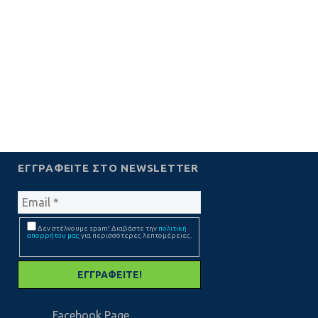
ΕΓΓΡΑΦΕΊΤΕ ΣΤΟ NEWSLETTER
Δεν στέλνουμε spam! Διαβάστε την
πολιτική
απορρήτου μας
για περισσότερες λεπτομέρειες.
Facebook Page