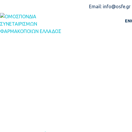
Email: info@osfe.gr
ΑΡΧΙΚΉ
ΕΝ
ΚΟΙΝΌ Δ.Τ. ΤΩ
ΦΟΡΈΩΝ
Home
Ανακοινώσεις
Κοινό Δ.Τ. των 