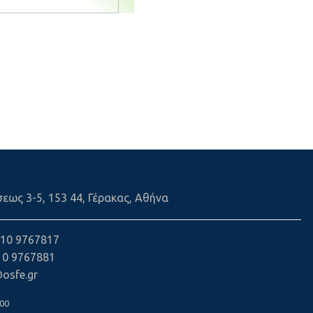
εως 3-5, 153 44, Γέρακας, Αθήνα
 210 9767817
210 9767881
@osfe.gr
00