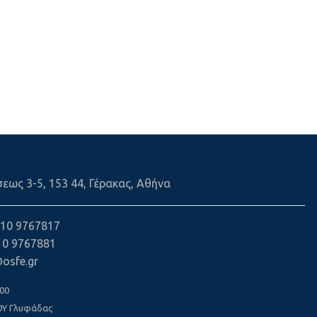
εως 3-5, 153 44, Γέρακας, Αθήνα
 210 9767817
210 9767881
@osfe.gr
00
ΟΥ Γλυφάδας