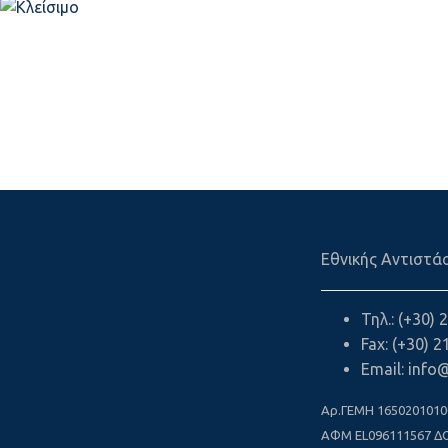
Εθνικής Αντιστάσ
Τηλ.: (+30)
Fax: (+30) 
Email: info
Aρ.ΓΕΜΗ 1650201010
ΑΦΜ
EL
096111567 Δ