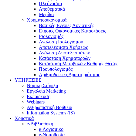
Πλεόνασμα
Αποθεματικά
Μερίδα
Χρηματοοικονομικά
Βασικές Έννοιες Λογιστικής
Ετήσιες Οικονομικές Καταστάσεις
Ισολογισμός
Αναλυση Ισολογισμού
Αποτελέσματα Χρήσεως
Ανάλυση Αποτελεσμάτων
Κατάσταση Χρηματοροών
Κατάσταση Μεταβολών Καθαρής Θέσης
Προϋπολογισμός
Αριθμοδείκτες Δραστηριότητας
ΥΠΗΡΕΣΙΕΣ
Νομικη Στήριξη
Εργαλεία Marketing
Εκπαίδευση
Webinars
Ανθρωπιστική Βοήθεια
Information Systems (IS)
Χρηστικά
e-Βιβλιοθήκη
e-Λογισμικο
e-Νομοθεσία