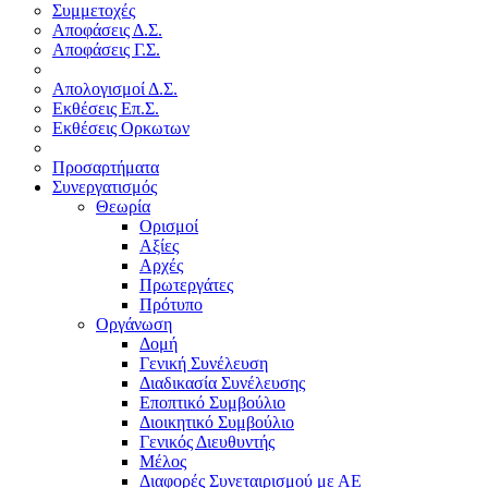
Συμμετοχές
Αποφάσεις Δ.Σ.
Αποφάσεις Γ.Σ.
Απολογισμοί Δ.Σ.
Εκθέσεις Επ.Σ.
Εκθέσεις Ορκωτων
Προσαρτήματα
Συνεργατισμός
Θεωρία
Ορισμοί
Αξίες
Αρχές
Πρωτεργάτες
Πρότυπο
Οργάνωση
Δομή
Γενική Συνέλευση
Διαδικασία Συνέλευσης
Εποπτικό Συμβούλιο
Διοικητικό Συμβούλιο
Γενικός Διευθυντής
Μέλος
Διαφορές Συνεταιρισμού με ΑΕ