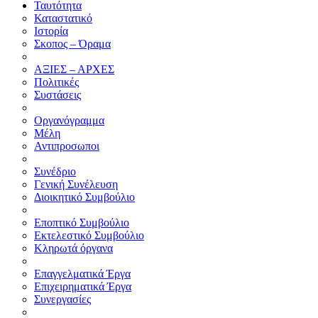
Ταυτότητα
Καταστατικό
Ιστορία
Σκοπος – Όραμα
ΑΞΙΕΣ – ΑΡΧΕΣ
Πολιτικές
Συστάσεις
Οργανόγραμμα
Μέλη
Αντιπροσωποι
Συνέδριο
Γενική Συνέλευση
Διοικητικό Συμβούλιο
Εποπτικό Συμβούλιο
Εκτελεστικό Συμβούλιο
Κληρωτά όργανα
Επαγγελματικά Έργα
Επιχειρηματικά Έργα
Συνεργασίες