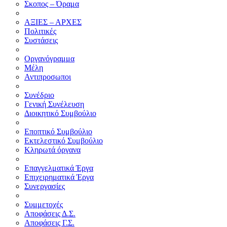
Σκοπος – Όραμα
ΑΞΙΕΣ – ΑΡΧΕΣ
Πολιτικές
Συστάσεις
Οργανόγραμμα
Μέλη
Αντιπροσωποι
Συνέδριο
Γενική Συνέλευση
Διοικητικό Συμβούλιο
Εποπτικό Συμβούλιο
Εκτελεστικό Συμβούλιο
Κληρωτά όργανα
Επαγγελματικά Έργα
Επιχειρηματικά Έργα
Συνεργασίες
Συμμετοχές
Αποφάσεις Δ.Σ.
Αποφάσεις Γ.Σ.