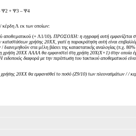
– Ψ2 + Ψ3 – Ψ4
/ κέρδη Λ εκ των οποίων:
ού αποθεματικού (+ Λ1/10).
ΠΡΟΣΟΧΗ: η εγγραφή αυτή εμφανίζεται στ
ν καταστάσεων χρήσης 20ΧΧ, γιατί η παρακράτηση αυτή είναι επιβαλλό
ν / διανεμηθούν στα μέλη βάσει της καταστατικής αναλογίας (π.χ. 8
χρήση 20ΧΧ ΑΛΛΑ θα εμφανιστεί στη χρήση 20Χ(Χ+1) στην οποία έγι
Η ειδοποιός διαφορά με την περίπτωση του τακτικού αποθεματικού είναι
σης 20ΧΧ θα εμφανισθεί το ποσό (Ζ9/10) των πλεονασμάτων / / κερδ