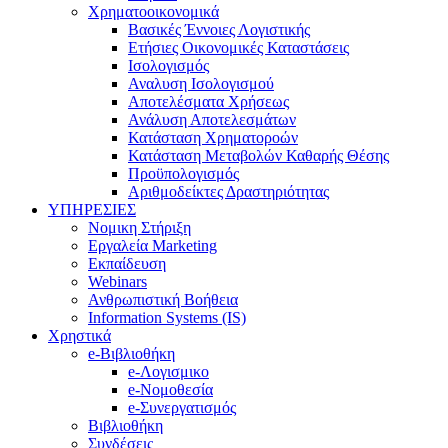
Χρηματοοικονομικά
Βασικές Έννοιες Λογιστικής
Ετήσιες Οικονομικές Καταστάσεις
Ισολογισμός
Αναλυση Ισολογισμού
Αποτελέσματα Χρήσεως
Ανάλυση Αποτελεσμάτων
Κατάσταση Χρηματοροών
Κατάσταση Μεταβολών Καθαρής Θέσης
Προϋπολογισμός
Αριθμοδείκτες Δραστηριότητας
ΥΠΗΡΕΣΙΕΣ
Νομικη Στήριξη
Εργαλεία Marketing
Εκπαίδευση
Webinars
Ανθρωπιστική Βοήθεια
Information Systems (IS)
Χρηστικά
e-Βιβλιοθήκη
e-Λογισμικο
e-Νομοθεσία
e-Συνεργατισμός
Βιβλιοθήκη
Συνδέσεις