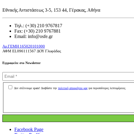
Εθνικής Αντιστάσεως 3-5, 153 44, Γέρακας, Αθήνα
Τηλ.: (+30) 210 9767817
Fax: (+30) 210 9767881
Email: info@osfe.gr
Aρ.ΓΕΜΗ 165020101000
ΑΦΜ
EL
096111567 ΔΟΥ Γλυφάδας
Εγγραφείτε στο Newsletter
Δεν στέλνουμε spam! Διαβάστε την
πολιτική απορρήτου μας
για περισσότερες λεπτομέρειες.
Facebook Page