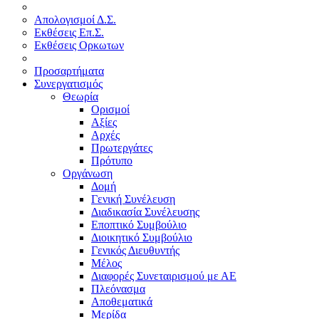
Απολογισμοί Δ.Σ.
Εκθέσεις Επ.Σ.
Εκθέσεις Ορκωτων
Προσαρτήματα
Συνεργατισμός
Θεωρία
Ορισμοί
Αξίες
Αρχές
Πρωτεργάτες
Πρότυπο
Οργάνωση
Δομή
Γενική Συνέλευση
Διαδικασία Συνέλευσης
Εποπτικό Συμβούλιο
Διοικητικό Συμβούλιο
Γενικός Διευθυντής
Μέλος
Διαφορές Συνεταιρισμού με ΑΕ
Πλεόνασμα
Αποθεματικά
Μερίδα