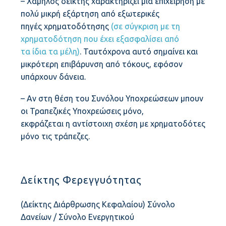
– Χαμηλός δείκτης χαρακτηρίζει μια επιχείρηση με
ΚΛΗΡΩΤΆ ΌΡΓΑΝΑ
πολύ μικρή εξάρτηση από εξωτερικές
πηγές χρηματοδότησης
(σε σύγκριση με τη
χρηματοδότηση που έχει εξασφαλίσει από
τα ίδια τα μέλη)
. Ταυτόχρονα αυτό σημαίνει και
ΕΠΑΓΓΕΛΜΑΤΙΚΆ ΈΡΓΑ
μικρότερη επιβάρυνση από τόκους, εφόσον
υπάρχουν δάνεια.
ΕΠΙΧΕΙΡΗΜΑΤΙΚΆ ΈΡΓΑ
– Αν στη θέση του Συνόλου Υποχρεώσεων μπουν
οι Τραπεζικές Υποχρεώσεις μόνο,
εκφράζεται η αντίστοιχη σχέση με χρηματοδότες
ΣΥΝΕΡΓΑΣΊΕΣ
μόνο τις τράπεζες.
ΣΥΜΜΕΤΟΧΈΣ
Δείκτης Φερεγγυότητας
(Δείκτης Διάρθρωσης Κεφαλαίου) Σύνολο
ΑΠΟΦΆΣΕΙΣ Δ.Σ.
Δανείων / Σύνολο Ενεργητικού