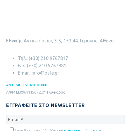
ΕΠΟΠΤΙΚΌ ΣΥΜΒΟΎΛΙΟ
ΔΙΟΙΚΗΤΙΚΌ ΣΥΜΒΟΎΛΙΟ
Εθνικής Αντιστάσεως 3-5, 153 44, Γέρακας, Αθήνα
ΓΕΝΙΚΌΣ ΔΙΕΥΘΥΝΤΉΣ
Τηλ.: (+30) 210 9767817
Fax: (+30) 210 9767881
Email: info@osfe.gr
ΜΈΛΟΣ
Aρ.ΓΕΜΗ 165020101000
ΑΦΜ
EL
096111567 ΔΟΥ Γλυφάδας
ΔΙΑΦΟΡΈΣ ΣΥΝΕΤΑΙΡΙΣΜΟΎ ΜΕ
ΕΓΓΡΑΦΕΊΤΕ ΣΤΟ NEWSLETTER
ΑΕ
Δεν στέλνουμε spam! Διαβάστε την
πολιτική απορρήτου μας
για