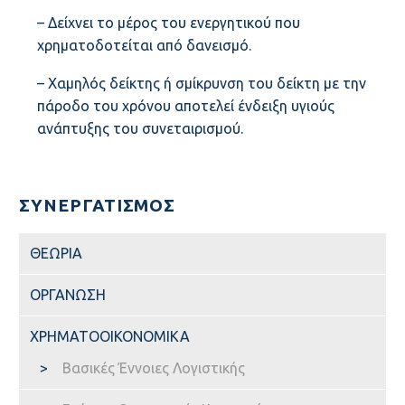
– Δείχνει το μέρος του ενεργητικού που
χρηματοδοτείται από δανεισμό.
ΑΠΟΦΆΣΕΙΣ Γ.Σ.
– Χαμηλός δείκτης ή σμίκρυνση του δείκτη με την
πάροδο του χρόνου αποτελεί ένδειξη υγιούς
ανάπτυξης του συνεταιρισμού.
ΑΠΟΛΟΓΙΣΜΟΊ Δ.Σ.
ΕΚΘΈΣΕΙΣ ΕΠ.Σ.
ΣΥΝΕΡΓΑΤΙΣΜΟΣ
ΘΕΩΡΙΑ
ΕΚΘΈΣΕΙΣ ΟΡΚΩΤΩΝ
ΟΡΓΑΝΩΣΗ
ΧΡΗΜΑΤΟΟΙΚΟΝΟΜΙΚΑ
ΠΡΟΣΑΡΤΉΜΑΤΑ
Βασικές Έννοιες Λογιστικής