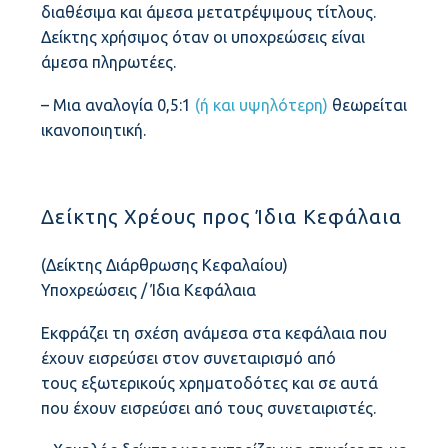
διαθέσιμα και άμεσα μετατρέψιμους τίτλους.
Δείκτης χρήσιμος όταν οι υποχρεώσεις είναι
άμεσα πληρωτέες.
ΣΥΝΈΔΡΙΟ
– Μια αναλογία 0,5:1
(ή και υψηλότερη)
θεωρείται
ικανοποιητική.
ΓΕΝΙΚΉ ΣΥΝΈΛΕΥΣΗ
Δείκτης Χρέους προς Ίδια Κεφάλαια
ΔΙΟΙΚΗΤΙΚΌ ΣΥΜΒΟΎΛΙΟ
(Δείκτης Διάρθρωσης Κεφαλαίου)
Υποχρεώσεις / Ίδια Κεφάλαια
ΕΠΟΠΤΙΚΌ ΣΥΜΒΟΎΛΙΟ
Εκφράζει τη σχέση ανάμεσα στα κεφάλαια που
έχουν εισρεύσει στον συνεταιρισμό από
τους εξωτερικούς χρηματοδότες και σε αυτά
ΕΚΤΕΛΕΣΤΙΚΌ ΣΥΜΒΟΎΛΙΟ
που έχουν εισρεύσει από τους συνεταιριστές.