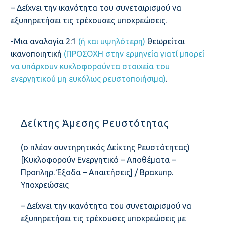
– Δείχνει την ικανότητα του συνεταιρισμού να
ΑΞΙΕΣ – ΑΡΧΕΣ
εξυπηρετήσει τις τρέχουσες υποχρεώσεις.
-Μια αναλογία 2:1
(ή και υψηλότερη)
θεωρείται
ικανοποιητική
(ΠΡΟΣΟΧΗ στην ερμηνεία γιατί μπορεί
ΠΟΛΙΤΙΚΈΣ
να υπάρχουν κυκλοφορούντα στοιχεία του
ενεργητικού μη ευκόλως ρευστοποιήσιμα)
.
ΣΥΣΤΆΣΕΙΣ
Δείκτης Άμεσης Ρευστότητας
ΟΡΓΑΝΌΓΡΑΜΜΑ
(ο πλέον συντηρητικός Δείκτης Ρευστότητας)
[Κυκλοφορούν Ενεργητικό – Αποθέματα –
Προπληρ. Έξοδα – Απαιτήσεις] / Βραχυπρ.
ΜΈΛΗ
Υποχρεώσεις
– Δείχνει την ικανότητα του συνεταιρισμού να
ΑΝΤΙΠΡΟΣΩΠΟΙ
εξυπηρετήσει τις τρέχουσες υποχρεώσεις με